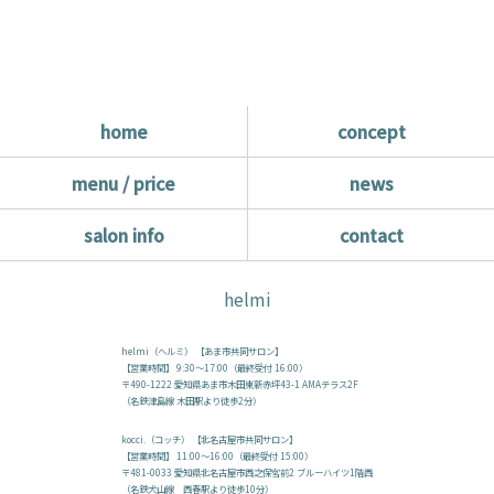
home
concept
menu / price
news
salon info
contact
helmi
helmi（ヘルミ） 【あま市共同サロン】
【営業時間】 9:30～17:00（最終受付 16:00）
〒490-1222 愛知県あま市木田東新赤坪43-1 AMAテラス2F
（名鉄津島線 木田駅より徒歩2分）
kocci.（コッチ） 【北名古屋市共同サロン】
【営業時間】 11:00～16:00（最終受付 15:00）
〒481-0033 愛知県北名古屋市西之保宮前2 ブルーハイツ1階西
（名鉄犬山線 西春駅より徒歩10分）